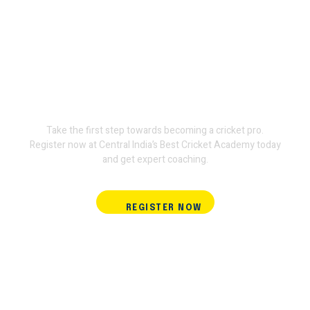
Join Terminator
International Cricket
Academy and train with the
experts.
Take the first step towards becoming a cricket pro.
Register now at Central India’s Best Cricket Academy today
and get expert coaching.
REGISTER NOW