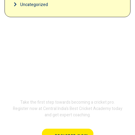
Uncategorized
Join Terminator
International Cricket
Academy and train with the
experts.
Take the first step towards becoming a cricket pro.
Register now at Central India’s Best Cricket Academy today
and get expert coaching.