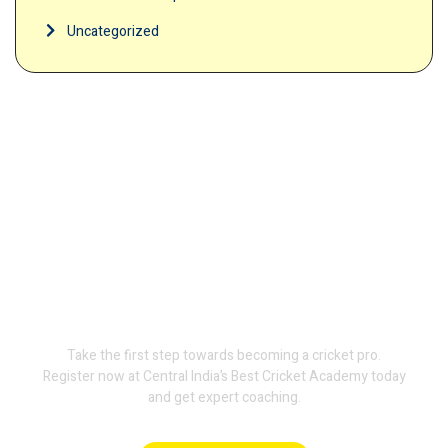
Uncategorized
Join Terminator
International Cricket
Academy and train with the
experts.
Take the first step towards becoming a cricket pro.
Register now at Central India’s Best Cricket Academy today
and get expert coaching.