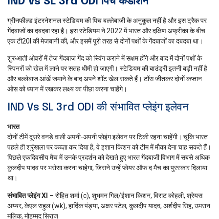
IND Vs SL 3rd ODI पिच कंडीशन
ग्रीनफील्ड इंटरनेशनल स्टेडियम की पिच बल्लेबाजी के अनुकूल नहीं है और इस ट्रैक पर
गेंदबाजों का दबदबा रहा है। इस स्टेडियम ने 2022 में भारत और दक्षिण अफ्रीका के बीच
एक टी20I की मेजबानी की, और इसमें पूरी तरह से दोनों पक्षों के गेंदबाजों का दबदबा था।
शुरुआती ओवरों में तेज गेंदबाज गेंद को स्विंग कराने में सक्षम होंगे और बाद में दोनों पक्षों के
स्पिनरों को खेल में लाने पर सतह धीमी हो जाएगी। स्टेडियम की बाउंड्री इतनी बड़ी नहीं है
और बल्लेबाज आंखें जमाने के बाद अपने शॉट खेल सकते हैं। टॉस जीतकर दोनों कप्तान
ओस को ध्यान में रखकर लक्ष्य का पीछा करना चाहेंगे।
IND Vs SL 3rd ODI की संभावित प्लेइंग इलेवन
भारत
दोनों टीमें दूसरे वनडे वाली अपनी-अपनी प्लेइंग इलेवन पर टिकी रहना चाहेंगी। चूंकि भारत
पहले ही श्रृंखला पर कब्ज़ा कर दिया है, वे इशान किशन को टीम में मौका देना चाह सकते हैं।
पिछले एकदिवसीय मैच में उनके प्रदर्शन को देखते हुए भारत गेंदबाजी विभाग में सबसे अधिक
कुलदीप यादव पर भरोसा करना चाहेगा, जिसने उन्हें प्लेयर ऑफ द मैच का पुरस्कार दिलाया
था।
संभावित प्लेइंग XI –
रोहित शर्मा (c), शुभमन गिल/ईशान किशन, विराट कोहली, श्रेयस
अय्यर, केएल राहुल (wk), हार्दिक पंड्या, अक्षर पटेल, कुलदीप यादव, अर्शदीप सिंह, उमरान
मलिक, मोहम्मद सिराज