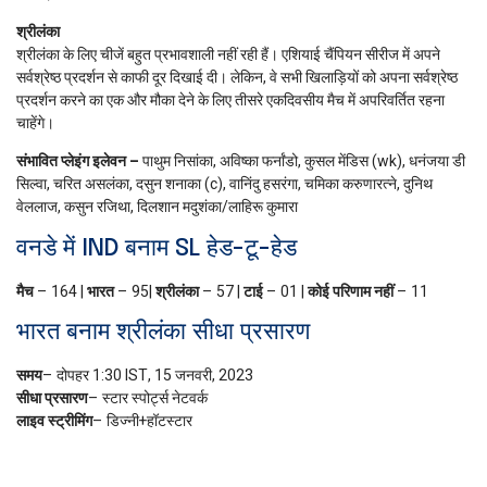
श्रीलंका
श्रीलंका के लिए चीजें बहुत प्रभावशाली नहीं रही हैं। एशियाई चैंपियन सीरीज में अपने
सर्वश्रेष्ठ प्रदर्शन से काफी दूर दिखाई दी। लेकिन, वे सभी खिलाड़ियों को अपना सर्वश्रेष्ठ
प्रदर्शन करने का एक और मौका देने के लिए तीसरे एकदिवसीय मैच में अपरिवर्तित रहना
चाहेंगे।
संभावित प्लेइंग इलेवन –
पाथुम निसांका, अविष्का फर्नांडो, कुसल मेंडिस (wk), धनंजया डी
सिल्वा, चरित असलंका, दसुन शनाका (c), वानिंदु हसरंगा, चमिका करुणारत्ने, दुनिथ
वेललाज, कसुन रजिथा, दिलशान मदुशंका/लाहिरू कुमारा
वनडे में IND बनाम SL हेड-टू-हेड
मैच
– 164 |
भारत
– 95|
श्रीलंका
– 57 |
टाई
– 01 |
कोई परिणाम नहीं
– 11
भारत बनाम श्रीलंका सीधा प्रसारण
समय
– दोपहर 1:30 IST, 15 जनवरी, 2023
सीधा प्रसारण
– स्टार स्पोर्ट्स नेटवर्क
लाइव स्ट्रीमिंग
– डिज्नी+हॉटस्टार