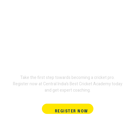
Join Terminator
International Cricket
Academy and train with the
experts.
Take the first step towards becoming a cricket pro.
Register now at Central India’s Best Cricket Academy today
and get expert coaching.
REGISTER NOW