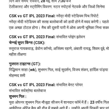
दिन और समय: रविवार,
28
मई, शाम
7:30
बजे
टेलीकास्ट और स्ट्रीमिंग विवरण: स्टार स्पोर्ट्स नेटवर्क और जिओ सिनेमा
CSK vs GT IPL 2023 Final:
नरेंद्र मोदी स्टेडियम पिच रिपोर्ट:
नरेंद्र मोदी स्टेडियम की सतह बल्लेबाजों को हावी होने में मदद करेगी। पह
एक अच्छा टोटल होगा। मैच की दूसरी पारी में ओस अपनी भूमिका निभा सक
CSK vs GT IPL 2023 Final:
संभावित प्लेइंग इलेवन
चेन्नई सुपर किंग्स (CSK):
रुतुराज गायकवाड़, डेवोन कॉनवे, अजिंक्य रहाणे, अंबाती रायडू, शिवम दूबे, 
महीश तीक्षणा
गुजरात टाइटन्स (GT):
रिद्धिमान साहा (
wk
), शुभमन गिल, साई सुदर्शन, विजय शंकर, हार्दिक पांड्या 
मोहम्मद शमी
CSK vs GT IPL 2023 Final:
संभावित बेस्ट प्लेयर
संभावित सर्वश्रेष्ठ बल्लेबाज
शुभमन गिल :
युवा ओपनर शुभमन गिल मौजूदा सीजन में शानदार फॉर्म में हैं।
23
वर्षीय गि
आईपीएल ऑरेंज कैप की दौड़ में सबसे आगे हैं। उन्होंने अपनी पिछली चार पारि