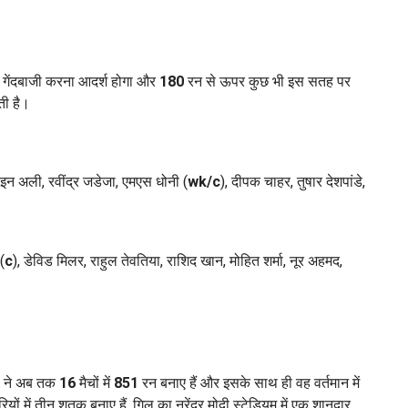
ले गेंदबाजी करना आदर्श होगा और
180
रन से ऊपर कुछ भी इस सतह पर
ती है।
मोइन अली, रवींद्र जडेजा, एमएस धोनी (
wk/c
), दीपक चाहर, तुषार देशपांडे,
(
c
), डेविड मिलर, राहुल तेवतिया, राशिद खान, मोहित शर्मा, नूर अहमद,
ल ने अब तक
16
मैचों में
851
रन बनाए हैं और इसके साथ ही वह वर्तमान में
यों में तीन शतक बनाए हैं. गिल का नरेंद्र मोदी स्टेडियम में एक शानदार