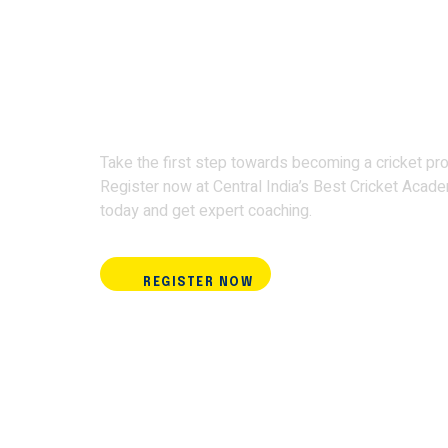
Join Terminator Inte
Academy and train w
Take the first step towards becoming a cricket pro
Register now at Central India’s Best Cricket Acad
today and get expert coaching.
REGISTER NOW