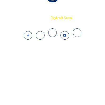
Copyright © 2023 Terminator International Cricket
Academy By
Digikraft Social.