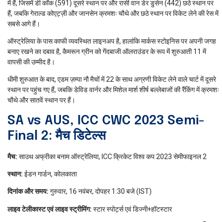
में हैं, जिसमें डी कॉक (591) दूसरे स्थान पर और रासी वान डेर डुसेन (442) छठे स्थान पर
हैं, जबकि गेराल्ड कोएट्ज़ी और जानसेन क्रमशः चौथे और छठे स्थान पर विकेट लेने की रेस में
सबसे आगे हैं।
ऑस्ट्रेलिया के पास काफी व्यवस्थित लाइनअप है, हालांकि मार्कस स्टोइनिस पर अपनी जगह
बनाए रखने का दबाव है, कैमरून ग्रीन को गेंदबाजी ऑलराउंडर के रूप में शुरुआती 11 में
वापसी की उम्मीद है।
धीमी शुरुआत के बाद, एडम ज़म्पा नौ मैचों में 22 के साथ अग्रणी विकेट लेने वाले चार्ट में दूसरे
स्थान पर पहुंच गए हैं, जबकि डेविड वार्नर और मिशेल मार्श शीर्ष बल्लेबाजों की रैंकिंग में क्रमशः
चौथे और सातवें स्थान पर हैं।
SA vs AUS, ICC CWC 2023 Semi-
Final 2: मैच डिटेल्स
मैच:
साउथ अफ्रीका बनाम ऑस्ट्रेलिया, ICC क्रिकेट विश्व कप 2023 सेमीफाइनल 2
स्थान:
ईडन गार्डन, कोलकाता
दिनांक और समय:
गुरुवार, 16 नवंबर, दोपहर 1:30 बजे (IST)
लाइव टेलीकास्ट एवं लाइव स्ट्रीमिंग:
स्टार स्पोर्ट्स एवं डिज्नी+हॉटस्टार