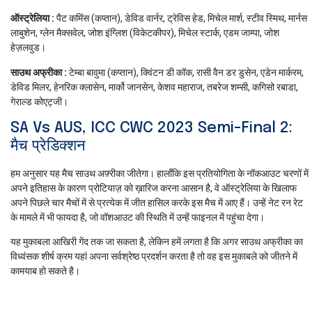
ऑस्ट्रेलिया :
पैट कमिंस (कप्‍तान), डेविड वार्नर, ट्रेविस हेड, मिचेल मार्श, स्टीव स्मिथ, मार्नस
लाबुशेन, ग्लेन मैक्सवेल, जोश इंग्लिश (विकेटकीपर), मिचेल स्टार्क, एडम जाम्पा, जोश
हेज़लवुड।
साउथ अफ्रीका :
टेम्बा बावुमा (कप्तान), क्विंटन डी कॉक, रासी वैन डर डुसेन, एडेन मार्करम,
डेविड मिलर, हेनरिक क्लासेन, मार्को जानसेन, केशव महाराज, तबरेज शम्सी, कगिसो रबाडा,
गेराल्ड कोएट्जी।
SA Vs AUS, ICC CWC 2023 Semi-Final 2:
मैच प्रेडिक्शन
हम अनुसार यह मैच साउथ अफ़्रीका जीतेगा। हालाँकि इस प्रतियोगिता के नॉकआउट चरणों में
अपने इतिहास के कारण प्रोटियाज़ को ख़ारिज करना आसान है, वे ऑस्ट्रेलिया के खिलाफ
अपने पिछले चार मैचों में से प्रत्येक में जीत हासिल करके इस मैच में आए हैं। उन्हें नेट रन रेट
के मामले में भी फायदा है, जो वॉशआउट की स्थिति में उन्हें फाइनल में पहुंचा देगा।
यह मुकाबला आखिरी गेंद तक जा सकता है, लेकिन हमें लगता है कि अगर साउथ अफ्रीका का
विध्वंसक शीर्ष क्रम यहां अपना सर्वश्रेष्ठ प्रदर्शन करता है तो वह इस मुकाबले को जीतने में
कामयाब हो सकते है।