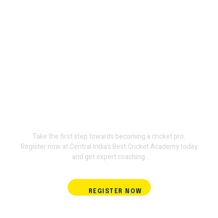
Join Terminator
International Cricket
Academy and train with the
experts.
Take the first step towards becoming a cricket pro.
Register now at Central India’s Best Cricket Academy today
and get expert coaching.
REGISTER NOW